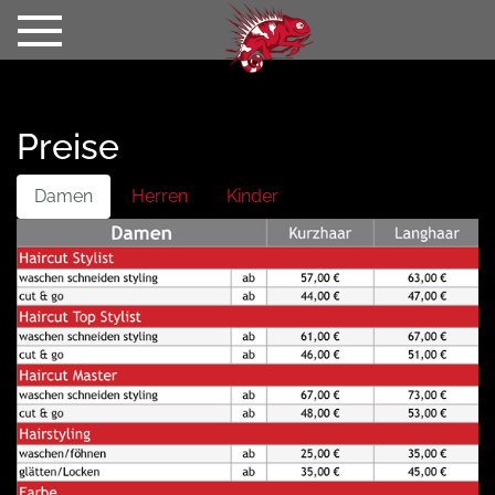
VORHER-NACHHER
HAARVERLÄNGERUNG
PREISE
VERANSTALTUNGEN
Preise
TEAM
KONTAKT
Damen
Herren
Kinder