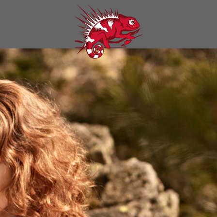
VORHER-NACHHER
HAARVERLÄNGERUNG
PREISE
VERANSTALTUNGEN
TEAM
KONTAKT